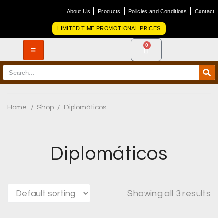
About Us
Products
Policies and Conditions
Contact
LIMITED TIME PROMOTIONAL PRICES
0
Home
/
Shop
/
Diplomáticos
Diplomáticos
Showing all 3 results